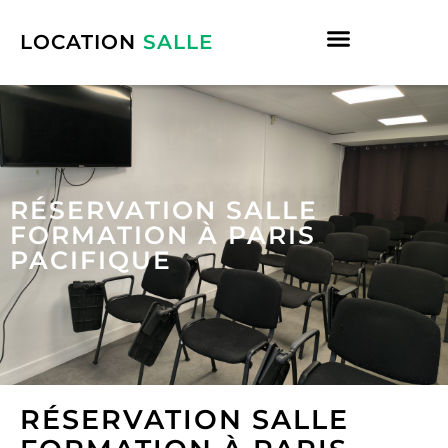
LOCATION
SALLE
Salles formation Paris
Salles formation Lyon
RÉSERVATION SALLE
FORMATION À PARIS
PACIFIQUE
RÉSERVATION SALLE